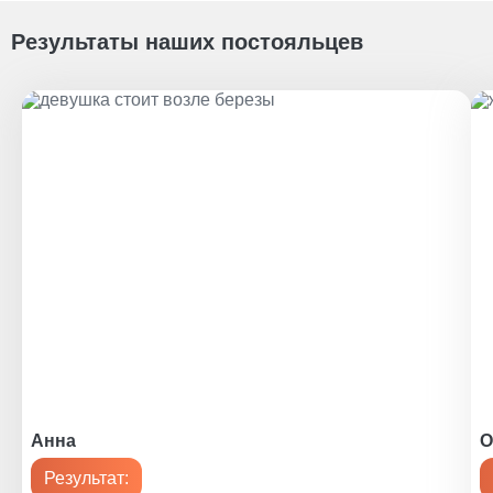
Результаты наших постояльцев
Анна
О
Результат: