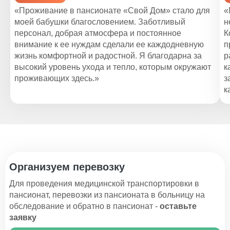
«Проживание в пансионате «Свой Дом» стало для
«
моей бабушки благословением. Заботливый
н
персонал, добрая атмосфера и постоянное
К
внимание к ее нуждам сделали ее каждодневную
п
жизнь комфортной и радостной. Я благодарна за
р
высокий уровень ухода и тепло, которым окружают
к
проживающих здесь.»
з
к
Организуем перевозку
Для проведения медицинской транспортировки в
пансионат, перевозки из пансионата в больницу на
обследование и обратно в пансионат -
оставьте
заявку