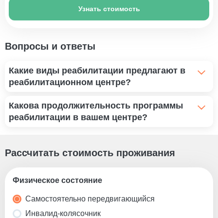
Узнать стоимость
Вопросы и ответы
Какие виды реабилитации предлагают в
реабилитационном центре?
Реабилитация после травм и операций,
Какова продолжительность программы
профессиональный уход за пациентами с
реабилитации в вашем центре?
хроническими заболеваниями, а также
специализированные программы для пожилых людей.
Курс продолжается от нескольких недель до
нескольких месяцев. Врачи проводят тщательную
Рассчитать стоимость проживания
оценку состояния каждого пациента и разрабатывают
персонализированный план реабилитации, который
Физическое состояние
регулярно пересматривается для достижения лучших
результатов.
Самостоятельно передвигающийся
Инвалид-колясочник